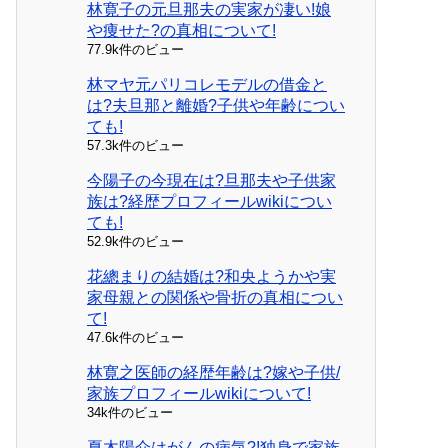
林寛子の元旦那夫の実家が凄い!娘
や痩せた?の真相について!
77.9k件のビュー
林マヤ元パリコレモデルの借金と
は?夫旦那と離婚?子供や年齢につい
ても!
57.3k件のビュー
今陽子の今現在は?旦那夫や子供家
族は?経歴プロフィールwikiについ
ても!
52.9k件のビュー
花總まりの結婚は?和央ようかや実
家母親との関係や骨折の真相につい
て!
47.6k件のビュー
林寛之医師の経歴年齢は?嫁や子供/
家族プロフィールwikiについて!
34k件のビュー
夏木陽介はがんの病気?!独身で家族