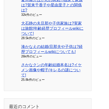
は?賀来千香子や星由里子との関係
は?
32k件のビュー
大石静の夫旦那や子供家族は?実家
は旅館!年齢経歴プロフィールwikiに
ついて!
28.5k件のビュー
湊かなえの結婚/旦那夫や子供は?経
歴プロフィールwikiについても!
26k件のビュー
さかなクンの年齢結婚本名は?イケ
メン画像や帽子/キレるの謎につい
て!
25.8k件のビュー
最近のコメント