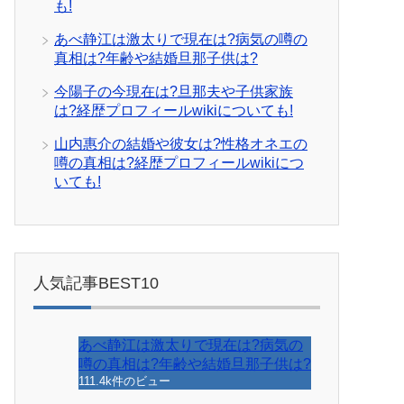
も!
あべ静江は激太りで現在は?病気の噂の
真相は?年齢や結婚旦那子供は?
今陽子の今現在は?旦那夫や子供家族
は?経歴プロフィールwikiについても!
山内惠介の結婚や彼女は?性格オネエの
噂の真相は?経歴プロフィールwikiにつ
いても!
人気記事BEST10
あべ静江は激太りで現在は?病気の
噂の真相は?年齢や結婚旦那子供は?
111.4k件のビュー