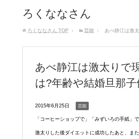
ろくななさん
ろくななさん
TOP
芸能
あべ静江は激太
あべ静江は激太りで
は?年齢や結婚旦那子
2015年6月25日
芸能
「コーヒーショップで」「みずいろの手紙」
激太りした後ダイエットに成功したあと、ま