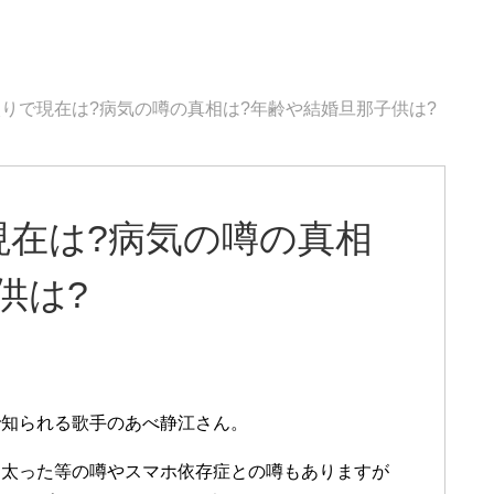
りで現在は?病気の噂の真相は?年齢や結婚旦那子供は?
現在は?病気の噂の真相
供は?
で知られる歌手のあべ静江さん。
た太った等の噂やスマホ依存症との噂もありますが