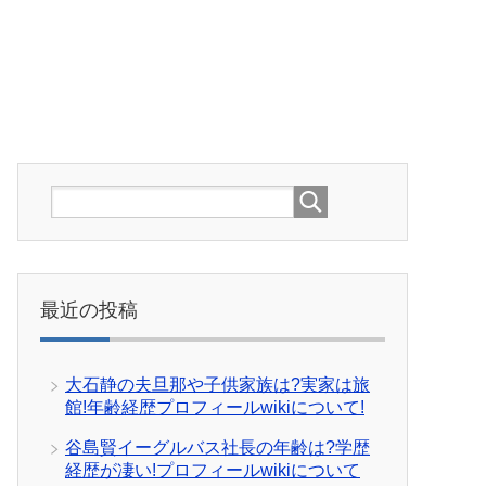
最近の投稿
大石静の夫旦那や子供家族は?実家は旅
館!年齢経歴プロフィールwikiについて!
谷島賢イーグルバス社長の年齢は?学歴
経歴が凄い!プロフィールwikiについて