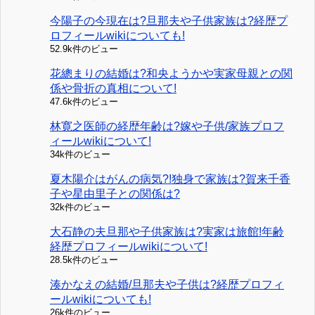
今陽子の今現在は?旦那夫や子供家族は?経歴プ
ロフィールwikiについても!
52.9k件のビュー
花總まりの結婚は?和央ようかや実家母親との関
係や骨折の真相について!
47.6k件のビュー
林寛之医師の経歴年齢は?嫁や子供/家族プロフ
ィールwikiについて!
34k件のビュー
夏木陽介はがんの病気?!独身で家族は?賀来千香
子や星由里子との関係は?
32k件のビュー
大石静の夫旦那や子供家族は?実家は旅館!年齢
経歴プロフィールwikiについて!
28.5k件のビュー
湊かなえの結婚/旦那夫や子供は?経歴プロフィ
ールwikiについても!
26k件のビュー