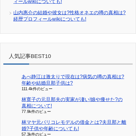
ィールwikiについても!
山内惠介の結婚や彼女は?性格オネエの噂の真相は?
経歴プロフィールwikiについても!
人気記事BEST10
あべ静江は激太りで現在は?病気の噂の真相は?
年齢や結婚旦那子供は?
111.4k件のビュー
林寛子の元旦那夫の実家が凄い!娘や痩せた?の
真相について!
77.9k件のビュー
林マヤ元パリコレモデルの借金とは?夫旦那と離
婚?子供や年齢についても!
57.3k件のビュー