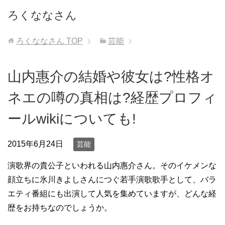
ろくななさん
ろくななさん
TOP
芸能
山内惠介の結婚や彼女は?性格オ
ネエの噂の真相は?経歴プロフィ
ールwikiについても!
2015年6月24日
芸能
演歌界の貴公子といわれる山内惠介さん。そのイケメンな
顔立ちに氷川きよしさんにつぐ若手演歌歌手として、バラ
エティ番組にも出演して人気を集めていますが、どんな経
歴をお持ちなのでしょうか。