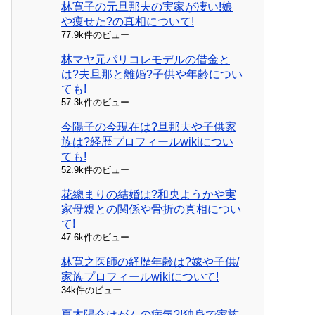
林寛子の元旦那夫の実家が凄い!娘
や痩せた?の真相について!
77.9k件のビュー
林マヤ元パリコレモデルの借金と
は?夫旦那と離婚?子供や年齢につい
ても!
57.3k件のビュー
今陽子の今現在は?旦那夫や子供家
族は?経歴プロフィールwikiについ
ても!
52.9k件のビュー
花總まりの結婚は?和央ようかや実
家母親との関係や骨折の真相につい
て!
47.6k件のビュー
林寛之医師の経歴年齢は?嫁や子供/
家族プロフィールwikiについて!
34k件のビュー
夏木陽介はがんの病気?!独身で家族