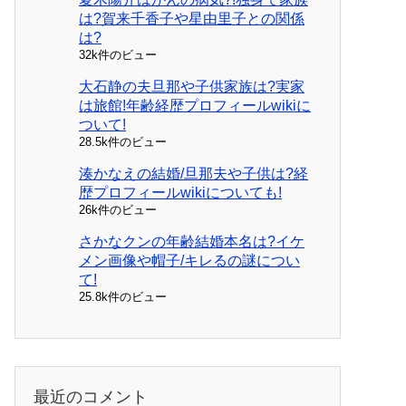
は?賀来千香子や星由里子との関係
は?
32k件のビュー
大石静の夫旦那や子供家族は?実家
は旅館!年齢経歴プロフィールwikiに
ついて!
28.5k件のビュー
湊かなえの結婚/旦那夫や子供は?経
歴プロフィールwikiについても!
26k件のビュー
さかなクンの年齢結婚本名は?イケ
メン画像や帽子/キレるの謎につい
て!
25.8k件のビュー
最近のコメント