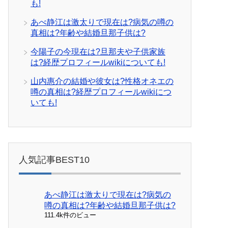
も!
あべ静江は激太りで現在は?病気の噂の
真相は?年齢や結婚旦那子供は?
今陽子の今現在は?旦那夫や子供家族
は?経歴プロフィールwikiについても!
山内惠介の結婚や彼女は?性格オネエの
噂の真相は?経歴プロフィールwikiにつ
いても!
人気記事BEST10
あべ静江は激太りで現在は?病気の
噂の真相は?年齢や結婚旦那子供は?
111.4k件のビュー