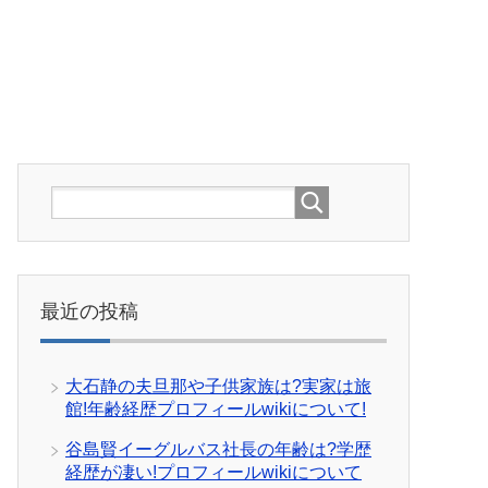
最近の投稿
大石静の夫旦那や子供家族は?実家は旅
館!年齢経歴プロフィールwikiについて!
谷島賢イーグルバス社長の年齢は?学歴
経歴が凄い!プロフィールwikiについて